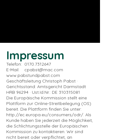
Pabst&Pabst
Impressum
Telefon:
0170.7312647
E-Mail: cpabst@mac.com
www.pabstundpabst.com
Geschäftsleitung Christoph Pabst ·
Gerichtsstand: Amtsgericht Darmstadt
HRB 96294 · Ust.Id.Nr.: DE 310315081
Die Europäische Kommission stellt eine
Plattform zur Online-Streitbeilegung (OS)
bereit. Die Plattform finden Sie unter:
http://ec.europa.eu/consumers/odr/.
Als
Kunde haben Sie jederzeit die Möglichkeit,
die Schlichtungsstelle der Europäischen
Kommission zu kontaktieren. Wir sind
nicht bereit oder verpflichtet, an